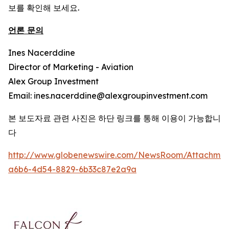
보를 확인해 보세요.
언론 문의
Ines Nacerddine
Director of Marketing - Aviation
Alex Group Investment
Email: ines.nacerddine@alexgroupinvestment.com
본 보도자료 관련 사진은 하단 링크를 통해 이용이 가능합니
다
http://www.globenewswire.com/NewsRoom/Attachmen
a6b6-4d54-8829-6b33c87e2a9a