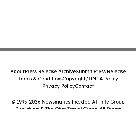
About
Press Release Archive
Submit Press Release
Terms & Conditions
Copyright/DMCA Policy
Privacy Policy
Contact
© 1995-2026 Newsmatics Inc. dba Affinity Group
Publishing & The Ohio Travel Guide. All Rights
Reserved.
Cookie Settings / Your Privacy Choices